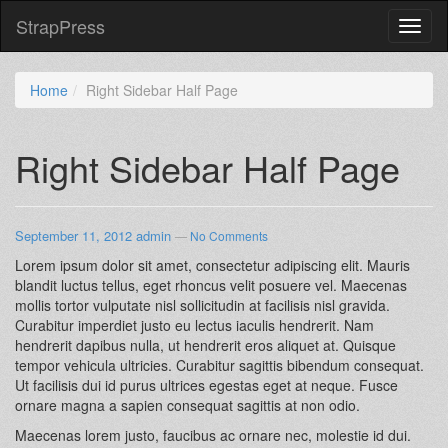
StrapPress
Home
Right Sidebar Half Page
Right Sidebar Half Page
September 11, 2012
admin
—
No Comments
Lorem ipsum dolor sit amet, consectetur adipiscing elit. Mauris
blandit luctus tellus, eget rhoncus velit posuere vel. Maecenas
mollis tortor vulputate nisl sollicitudin at facilisis nisl gravida.
Curabitur imperdiet justo eu lectus iaculis hendrerit. Nam
hendrerit dapibus nulla, ut hendrerit eros aliquet at. Quisque
tempor vehicula ultricies. Curabitur sagittis bibendum consequat.
Ut facilisis dui id purus ultrices egestas eget at neque. Fusce
ornare magna a sapien consequat sagittis at non odio.
Maecenas lorem justo, faucibus ac ornare nec, molestie id dui.