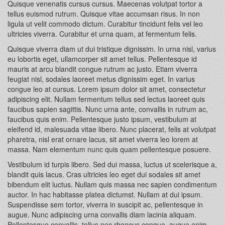
Quisque venenatis cursus cursus. Maecenas volutpat tortor a
tellus euismod rutrum. Quisque vitae accumsan risus. In non
ligula ut velit commodo dictum. Curabitur tincidunt felis vel leo
ultricies viverra. Curabitur et urna quam, at fermentum felis.
Quisque viverra diam ut dui tristique dignissim. In urna nisl, varius
eu lobortis eget, ullamcorper sit amet tellus. Pellentesque id
mauris at arcu blandit congue rutrum ac justo. Etiam viverra
feugiat nisl, sodales laoreet metus dignissim eget. In varius
congue leo at cursus. Lorem ipsum dolor sit amet, consectetur
adipiscing elit. Nullam fermentum tellus sed lectus laoreet quis
faucibus sapien sagittis. Nunc urna ante, convallis in rutrum ac,
faucibus quis enim. Pellentesque justo ipsum, vestibulum at
eleifend id, malesuada vitae libero. Nunc placerat, felis at volutpat
pharetra, nisl erat ornare lacus, sit amet viverra leo lorem at
massa. Nam elementum nunc quis quam pellentesque posuere.
Vestibulum id turpis libero. Sed dui massa, luctus ut scelerisque a,
blandit quis lacus. Cras ultricies leo eget dui sodales sit amet
bibendum elit luctus. Nullam quis massa nec sapien condimentum
auctor. In hac habitasse platea dictumst. Nullam at dui ipsum.
Suspendisse sem tortor, viverra in suscipit ac, pellentesque in
augue. Nunc adipiscing urna convallis diam lacinia aliquam.
Pellentesque convallis, tellus nec rhoncus congue, augue enim